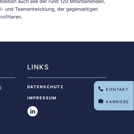
leiben auch alle der rund 120 Mitarbeitenden,
l- und Teamentwicklung, der gegenseitigen
ofitieren.
LINKS
DATENSCHUTZ
0
KONTAKT
m
IMPRESSUM
KARRIERE