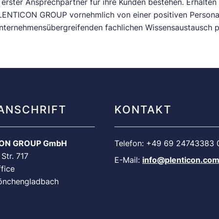
ter Ansprechpartner für ihre Kunden bestehen. Erhalten b
LENTICON GROUP vornehmlich von einer positiven Persona
nternehmensübergreifenden fachlichen Wissensaustausch pr
ANSCHRIFT
KONTAKT
CON GROUP GmbH
Telefon: +49 69 24743383 
 Str. 717
E-Mail:
info@plenticon.co
fice
önchengladbach