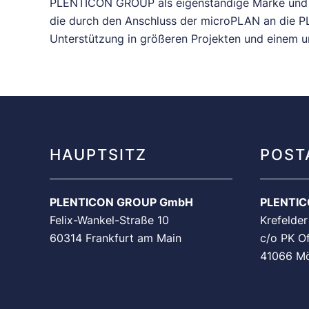
PLENTICON GROUP als eigenständige Marke und ers
die durch den Anschluss der microPLAN an die P
Unterstützung in größeren Projekten und einem u
HAUPTSITZ
POST
PLENTICON GROUP GmbH
PLENTI
Felix-Wankel-Straße 10
Krefelder
60314 Frankfurt am Main
c/o PK Of
41066 M